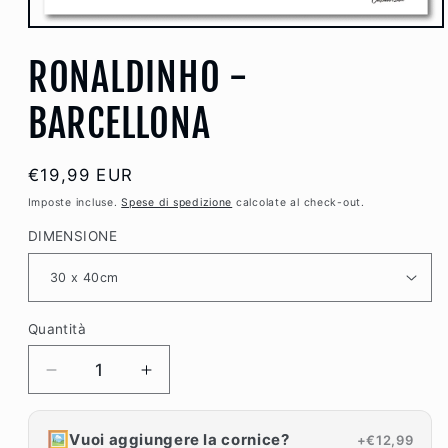
Apri
contenuti
RONALDINHO -
multimediali
1
in
finestra
BARCELLONA
modale
Prezzo
€19,99 EUR
di
Imposte incluse.
Spese di spedizione
calcolate al check-out.
listino
DIMENSIONE
Quantità
Diminuisci
Aumenta
quantità
quantità
per
per
🖼️
Vuoi aggiungere la cornice?
+€12,99
RONALDINHO
RONALDINHO