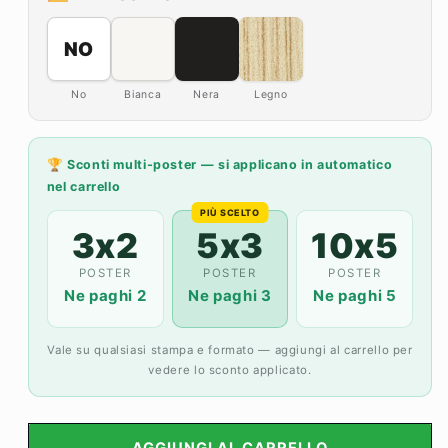
-
-
BARCELLONA
BARCELLONA
NO
No
Bianca
Nera
Legno
🏆 Sconti multi-poster — si applicano in automatico
nel carrello
PIÙ SCELTO
3x2
5x3
10x5
POSTER
POSTER
POSTER
Ne paghi 2
Ne paghi 3
Ne paghi 5
Vale su qualsiasi stampa e formato — aggiungi al carrello per
vedere lo sconto applicato.
AGGIUNGI AL CARRELLO