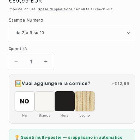
Prezzo
€59,99 EUR
di
Imposte incluse.
Spese di spedizione
calcolate al check-out.
listino
Stampa Numero
Quantità
Diminuisci
Aumenta
quantità
quantità
per
per
🖼️
Vuoi aggiungere la cornice?
+€12,99
MAZZONE
MAZZONE
⭐️
⭐️
NO
EDIZIONE
EDIZIONE
LIMITATA
LIMITATA
solo
solo
No
Bianca
Nera
Legno
🔟
🔟
ESEMPLARI
ESEMPLARI
numerati
numerati
🏆 Sconti multi-poster — si applicano in automatico