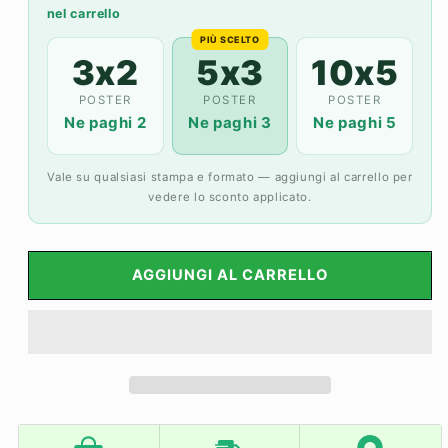
⭐️
⭐️
nel carrello
PIÙ SCELTO
3x2
5x3
10x5
POSTER
POSTER
POSTER
Ne paghi 2
Ne paghi 3
Ne paghi 5
Vale su qualsiasi stampa e formato — aggiungi al carrello per
vedere lo sconto applicato.
AGGIUNGI AL CARRELLO