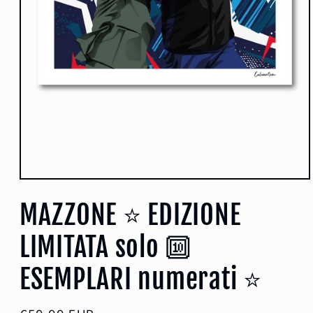
Apri
contenuti
MAZZONE ⭐️ EDIZIONE
multimediali
1
in
finestra
LIMITATA solo 🔟
modale
ESEMPLARI numerati ⭐️