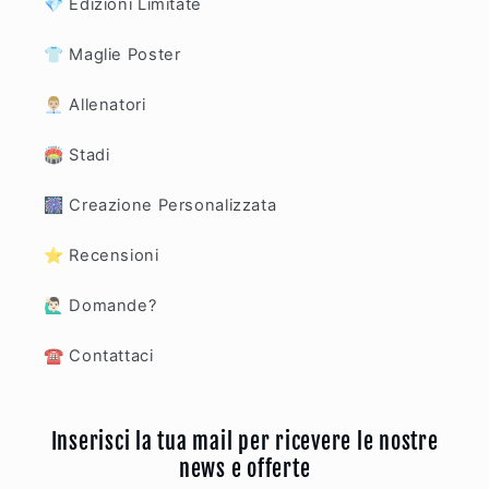
💎 Edizioni Limitate
👕 Maglie Poster
👨🏼‍💼 Allenatori
🏟️ Stadi
🎆 Creazione Personalizzata
⭐️ Recensioni
🙋🏻‍♂️ Domande?
☎️ Contattaci
Inserisci la tua mail per ricevere le nostre
news e offerte